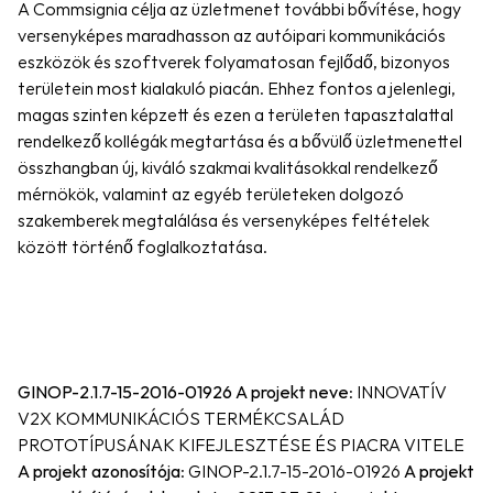
A Commsignia célja az üzletmenet további bővítése, hogy 
versenyképes maradhasson az autóipari kommunikációs 
eszközök és szoftverek folyamatosan fejlődő, bizonyos 
területein most kialakuló piacán. Ehhez fontos a jelenlegi, 
magas szinten képzett és ezen a területen tapasztalattal 
rendelkező kollégák megtartása és a bővülő üzletmenettel 
összhangban új, kiváló szakmai kvalitásokkal rendelkező 
mérnökök, valamint az egyéb területeken dolgozó 
szakemberek megtalálása és versenyképes feltételek 
között történő foglalkoztatása.
GINOP-2.1.7-15-2016-01926
A projekt neve
: INNOVATÍV 
V2X KOMMUNIKÁCIÓS TERMÉKCSALÁD 
PROTOTÍPUSÁNAK KIFEJLESZTÉSE ÉS PIACRA VITELE 
A projekt azonosítója
: GINOP-2.1.7-15-2016-01926 
A projekt 