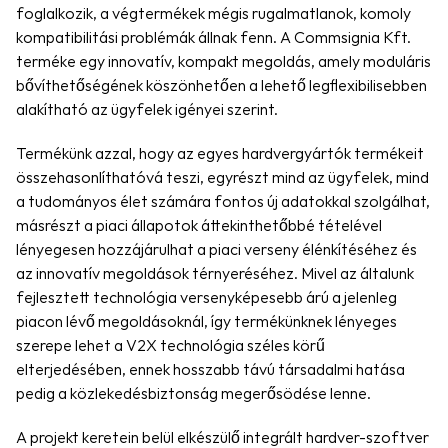
foglalkozik, a végtermékek mégis rugalmatlanok, komoly 
kompatibilitási problémák állnak fenn. A Commsignia Kft. 
terméke egy innovatív, kompakt megoldás, amely moduláris 
bővíthetőségének köszönhetően a lehető legflexibilisebben 
alakítható az ügyfelek igényei szerint.
Termékünk azzal, hogy az egyes hardvergyártók termékeit 
összehasonlíthatóvá teszi, egyrészt mind az ügyfelek, mind 
a tudományos élet számára fontos új adatokkal szolgálhat, 
másrészt a piaci állapotok áttekinthetőbbé tételével 
lényegesen hozzájárulhat a piaci verseny élénkítéséhez és 
az innovatív megoldások térnyeréséhez. Mivel az általunk 
fejlesztett technológia versenyképesebb árú a jelenleg 
piacon lévő megoldásoknál, így termékünknek lényeges 
szerepe lehet a V2X technológia széles körű 
elterjedésében, ennek hosszabb távú társadalmi hatása 
pedig a közlekedésbiztonság megerősödése lenne.
A projekt keretein belül elkészülő integrált hardver-szoftver 