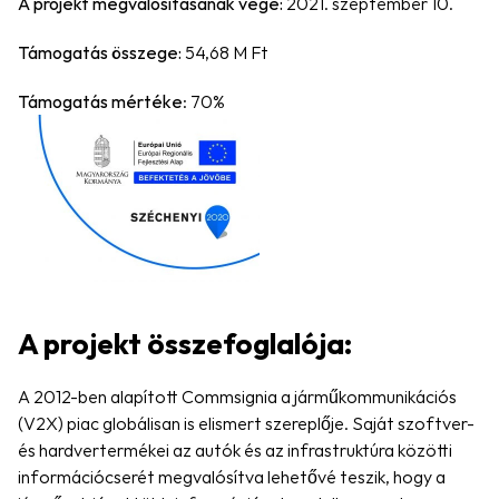
A projekt megvalósításának vége:
 2021. szeptember 10.
Támogatás összege: 
54,68 M Ft
Támogatás mértéke
: 70%
A projekt összefoglalója:
A 2012-ben alapított Commsignia a járműkommunikációs 
(V2X) piac globálisan is elismert szereplője. Saját szoftver- 
és hardvertermékei az autók és az infrastruktúra közötti 
információcserét megvalósítva lehetővé teszik, hogy a 