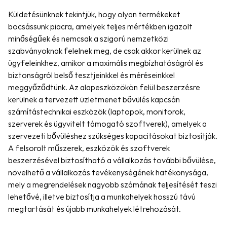
Küldetésünknek tekintjük, hogy olyan termékeket 
bocsássunk piacra, amelyek teljes mértékben igazolt 
minőségűek és nemcsak a szigorú nemzetközi 
szabványoknak felelnek meg, de csak akkor kerülnek az 
ügyfeleinkhez, amikor a maximális megbízhatóságról és 
biztonságról belső tesztjeinkkel és méréseinkkel 
meggyőződtünk. Az alapeszközökön felül beszerzésre 
kerülnek a tervezett üzletmenet bővülés kapcsán 
számítástechnikai eszközök (laptopok, monitorok, 
szerverek és ügyvitelt támogató szoftverek), amelyek a 
szervezeti bővüléshez szükséges kapacitásokat biztosítják.
A felsorolt műszerek, eszközök és szoftverek 
beszerzésével biztosítható a vállalkozás további bővülése, 
növelhető a vállalkozás tevékenységének hatékonysága, 
mely a megrendelések nagyobb számának teljesítését teszi 
lehetővé, illetve biztosítja a munkahelyek hosszú távú 
megtartását és újabb munkahelyek létrehozását.