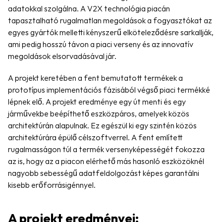
adatokkal szolgálna. A V2X technológia piacán 
tapasztalható rugalmatlan megoldások a fogyasztókat az 
egyes gyártók melletti kényszerű elköteleződésre sarkallják, 
ami pedig hosszú távon a piaci verseny és az innovatív 
megoldások elsorvadásával jár.
A projekt keretében a fent bemutatott termékek a 
prototípus implementációs fázisából végső piaci termékké 
lépnek elő. A projekt eredménye egy út menti és egy 
járművekbe beépíthető eszközpáros, amelyek közös 
architektúrán alapulnak. Ez egészül ki egy szintén közös 
architektúrára épülő célszoftverrel. A fent említett 
rugalmasságon túl a termék versenyképességét fokozza 
az is, hogy az a piacon elérhető más hasonló eszközöknél 
nagyobb sebességű adatfeldolgozást képes garantálni 
kisebb erőforrásigénnyel.
A projekt eredményei: