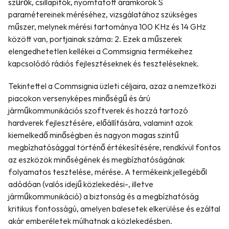
szűrők, csillapítók, nyomtatott áramkörök S 
paramétereinek méréséhez, vizsgálatához szükséges 
műszer, melynek mérési tartománya 100 KHz és 14 GHz 
között van, portjainak száma: 2. Ezek a műszerek 
elengedhetetlen kellékei a Commsignia termékeihez 
kapcsolódó rádiós fejlesztéseknek és teszteléseknek.
Tekintettel a Commsignia üzleti céljaira, azaz a nemzetközi 
piacokon versenyképes minőségű és árú 
járműkommunikációs szoftverek és hozzá tartozó 
hardverek fejlesztésére, előállítására, valamint azok 
kiemelkedő minőségben és nagyon magas szintű 
megbízhatósággal történő értékesítésére, rendkívül fontos 
az eszközök minőségének és megbízhatóságának 
folyamatos tesztelése, mérése. A termékeink jellegéből 
adódóan (valós idejű közlekedési-, illetve 
járműkommunikáció) a biztonság és a megbízhatóság 
kritikus fontosságú, amelyen balesetek elkerülése és ezáltal 
akár emberéletek múlhatnak a közlekedésben.