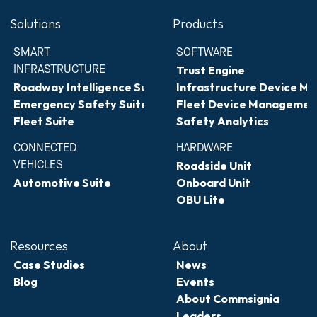
Solutions
Products
SMART 
SOFTWARE
INFRASTRUCTURE
Trust Engine
Roadway Intelligence Suite
Infrastructure Device 
Emergency Safety Suite
Fleet Device Managemen
Fleet Suite
Safety Analytics
CONNECTED 
HARDWARE
VEHICLES
Roadside Unit
Automotive Suite
Onboard Unit
OBU Lite
Resources
About
Case Studies
News
Blog
Events
About Commsignia
Leaders