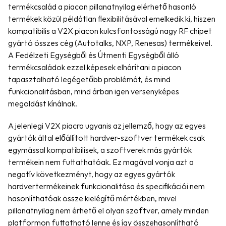
termékcsalád a piacon pillanatnyilag elérhető hasonló 
termékek közül példátlan flexibilitásával emelkedik ki, hiszen 
kompatibilis a V2X piacon kulcsfontosságú nagy RF chipet 
gyártó összes cég (Autotalks, NXP, Renesas) termékeivel. 
A Fedélzeti Egységből és Útmenti Egységből álló 
termékcsaládok ezzel képesek elhárítani a piacon 
tapasztalható legégetőbb problémát, és mind 
funkcionalitásban, mind árban igen versenyképes 
megoldást kínálnak.
A jelenlegi V2X piacra ugyanis az jellemző, hogy az egyes 
gyártók által előállított hardver-szoftver termékek csak 
egymással kompatibilisek, a szoftverek más gyártók 
termékein nem futtathatóak. Ez magával vonja azt a 
negatív következményt, hogy az egyes gyártók 
hardvertermékeinek funkcionalitása és specifikációi nem 
hasonlíthatóak össze kielégítő mértékben, mivel 
pillanatnyilag nem érhető el olyan szoftver, amely minden 
platformon futtatható lenne és így összehasonlítható 