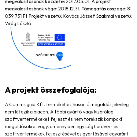
megvalósításának kezdete:
 2017.03.01. 
A projekt 
megvalósításának vége:
 2018.12.31. 
Támogatás összege: 
81 
039 731 Ft 
Projekt vezető
: Kovács József 
Szakmai vezető:
Virág László
A projekt összefoglalója:
A Commsignia Kft. termékéhez hasonló megoldás jelenleg 
nem létezik a piacon. A többi gyártó vagy kizárólag 
szoftvertermékeket fejleszt és nem törekszik kompakt 
megoldásokra, vagy, amennyiben egy cég hardver- és 
szoftvertermékek fejlesztésével és gyártásával egyaránt 