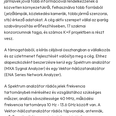
járművek jóval több információval rendelkezzenek a 
közvetlen környezetükről, felhasználva több forrásból 
(jelzőlámpák, közlekedési kamerák, többi jármű szenzorai, 
stb) érkező adatokat. A cég aktív szerepet vállal az iparág 
szabványosítási erőfeszítéseiben, 17 szakmai 
konzorciumnak tagja, és számos K+F projektben is részt 
vesz.
A támogatásból, a kiírás céljával összhangban a vállalkozás 
és az üzletmenet fejlesztését valósítja meg a cég. Ehhez 
alapeszközként beszerzésre kerül egy Spektrum analizátor 
(MXA Sygnal Analyzer) és egy Vektor-hálózatanalizátor 
(ENA Series Network Analyzer).
A Spektrum analizátor rádiós jelek frekvencia 
tartománybeli méréséhez és vizsgálatához szükséges 
műszer, analízis sávszélessége 40 MHz, működési 
frekvencia tartománya 10 Hz - 13.6 GHz között van. A 
Vektor-hálózatanalizátor rádiós tápvonalak, antennák, 